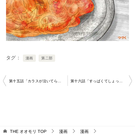
タグ
漫画
第二部
投
第十五話「カラスが泣いてら」後編
第十六話「すっぱくてしょっぱくて」後編
稿
ナ
ビ
ゲ
ー
THE オオモリ
TOP
漫画
漫画