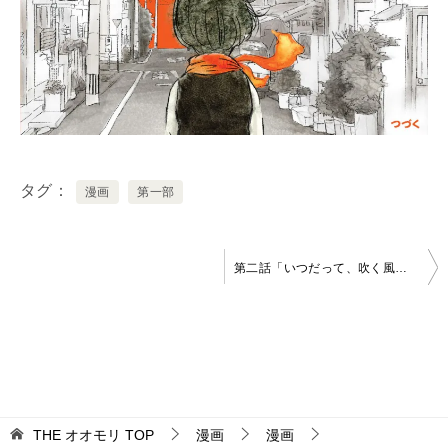
タグ
漫画
第一部
投
第二話「いつだって、吹く風は強く」
稿
ナ
ビ
ゲ
ー
THE オオモリ
TOP
漫画
漫画